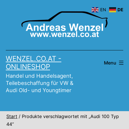
Skip
EN
DE
to
content
WENZEL.CO.AT -
Menu
ONLINESHOP
Handel und Handelsagent,
Teilebeschaffung für VW &
Audi Old- und Youngtimer
Start
/ Produkte verschlagwortet mit „Audi 100 Typ
44“