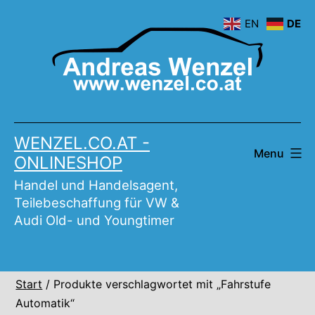
Skip
EN
DE
to
content
WENZEL.CO.AT -
Menu
ONLINESHOP
Handel und Handelsagent,
Teilebeschaffung für VW &
Audi Old- und Youngtimer
Start
/ Produkte verschlagwortet mit „Fahrstufe
Automatik“